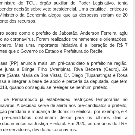
nistro do TCU, órgão auxiliar do Poder Legislativo, tenta
nder decisão sobre veto presidencial. Uma estultice”, criticou o
inistério da Economia alegou que as despesas seriam de 20
fonte dos recursos.
tro sobre como o prefeito de Jaboatão, Anderson Ferreira, agiu
 ao coronavírus. Foram realizados treinamentos e orientações,
oneiro. Mas uma importante iniciativa é a liberação de R$ 7
es que o Governo do Estado e Prefeitura do Recife.
aes (PP) anuncia mais um pré-candidato a prefeito na região,
junta a Bringel Filho (Araripina), Riva Bezerra (Cedro), Zé
te (Santa Maria da Boa Vista), Dr. Diego (Tupanatinga) e Rosa
sa a integrar a base de apoio e parceria da deputada, que tem
018, quando conseguiu se reeleger se nenhum prefeito.
de Pernambuco já estabeleceu restrições temporárias no
avírus. A decisão serve de alerta aos pré-candidatos a prefeito,
ação partidária e mudança de domicilio eleitoral, por exemplo, é 4
pré-candidatos costumam deixar para os últimos dias a
 documentos na Justiça Eleitoral. Em 2020, os cartórios do TRE
a de servidores, devido ao coronavírus.