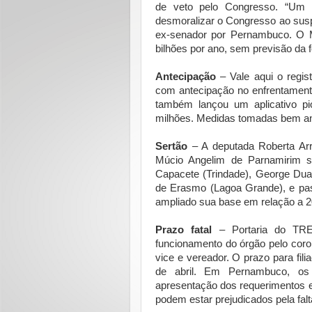
de veto pelo Congresso. “Um mi
desmoralizar o Congresso ao suspe
ex-senador por Pernambuco. O M
bilhões por ano, sem previsão da 
Antecipação
– Vale aqui o regis
com antecipação no enfrentamento
também lançou um aplicativo pi
milhões. Medidas tomadas bem ant
Sertão
– A deputada Roberta Arr
Múcio Angelim de Parnamirim se 
Capacete (Trindade), George Duar
de Erasmo (Lagoa Grande), e pas
ampliado sua base em relação a 2
Prazo fatal
– Portaria do TRE 
funcionamento do órgão pelo coron
vice e vereador. O prazo para fili
de abril. Em Pernambuco, os 
apresentação dos requerimentos e
podem estar prejudicados pela falt