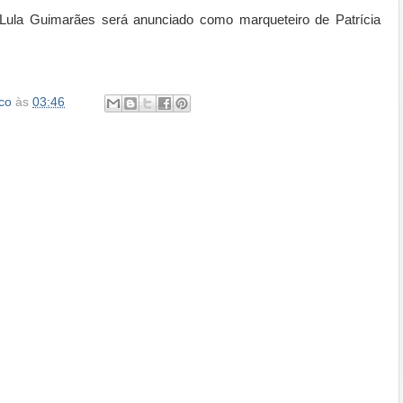
ula Guimarães será anunciado como marqueteiro de Patrícia
co
às
03:46