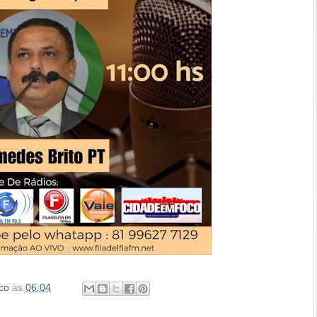
co
às
06:04