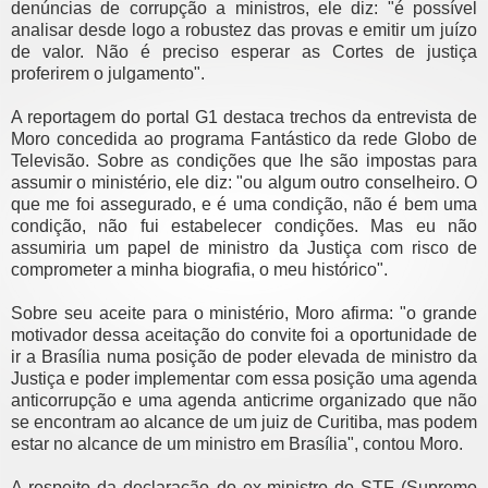
denúncias de corrupção a ministros, ele diz: "é possível
analisar desde logo a robustez das provas e emitir um juízo
de valor. Não é preciso esperar as Cortes de justiça
proferirem o julgamento".
A reportagem do portal G1 destaca trechos da entrevista de
Moro concedida ao programa Fantástico da rede Globo de
Televisão. Sobre as condições que lhe são impostas para
assumir o ministério, ele diz: "ou algum outro conselheiro. O
que me foi assegurado, e é uma condição, não é bem uma
condição, não fui estabelecer condições. Mas eu não
assumiria um papel de ministro da Justiça com risco de
comprometer a minha biografia, o meu histórico".
Sobre seu aceite para o ministério, Moro afirma: "o grande
motivador dessa aceitação do convite foi a oportunidade de
ir a Brasília numa posição de poder elevada de ministro da
Justiça e poder implementar com essa posição uma agenda
anticorrupção e uma agenda anticrime organizado que não
se encontram ao alcance de um juiz de Curitiba, mas podem
estar no alcance de um ministro em Brasília", contou Moro.
A respeito da declaração do ex-ministro do STF (Supremo