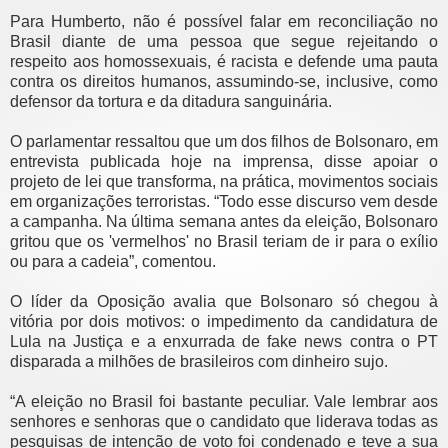
Para Humberto, não é possível falar em reconciliação no
Brasil diante de uma pessoa que segue rejeitando o
respeito aos homossexuais, é racista e defende uma pauta
contra os direitos humanos, assumindo-se, inclusive, como
defensor da tortura e da ditadura sanguinária.
O parlamentar ressaltou que um dos filhos de Bolsonaro, em
entrevista publicada hoje na imprensa, disse apoiar o
projeto de lei que transforma, na prática, movimentos sociais
em organizações terroristas. “Todo esse discurso vem desde
a campanha. Na última semana antes da eleição, Bolsonaro
gritou que os 'vermelhos' no Brasil teriam de ir para o exílio
ou para a cadeia”, comentou.
O líder da Oposição avalia que Bolsonaro só chegou à
vitória por dois motivos: o impedimento da candidatura de
Lula na Justiça e a enxurrada de fake news contra o PT
disparada a milhões de brasileiros com dinheiro sujo.
“A eleição no Brasil foi bastante peculiar. Vale lembrar aos
senhores e senhoras que o candidato que liderava todas as
pesquisas de intenção de voto foi condenado e teve a sua