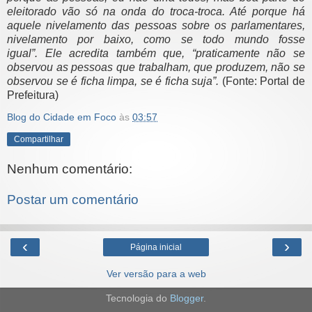
eleitorado vão só na onda do
troca-troca. Até porque há
aquele nivelamento das pessoas sobre os
parlamentares,
nivelamento por baixo, como se todo mundo fosse
igual”.
Ele acredita também que, “praticamente não se
observou as pessoas que
trabalham, que produzem, não se
observou se é ficha limpa, se é ficha
suja”.
(
Fonte: Portal de
Prefeitura)
Blog do Cidade em Foco
às
03:57
Compartilhar
Nenhum comentário:
Postar um comentário
‹
›
Página inicial
Ver versão para a web
Tecnologia do
Blogger
.