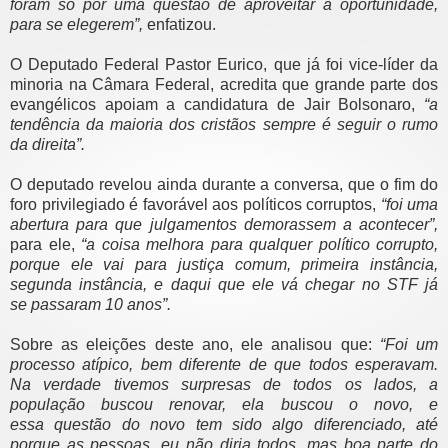
foram só por uma questão de aproveitar a
oportunidade,
para se elegerem”,
enfatizou.
O Deputado Federal Pastor Eurico, que já foi vice-líder da
minoria na
Câmara Federal, acredita que grande parte dos
evangélicos apoiam a
candidatura de Jair Bolsonaro,
“a
tendência da maioria dos cristãos
sempre é seguir o rumo
da direita”.
O deputado revelou ainda durante a conversa, que o fim do
foro
privilegiado é favorável aos políticos corruptos,
“foi uma
abertura para
que julgamentos demorassem a acontecer”,
para ele,
“a coisa melhora para
qualquer político corrupto,
porque ele vai para justiça comum, primeira
instância,
segunda instância, e daqui que ele vá chegar no STF já
se
passaram 10 anos”.
Sobre as eleições deste ano, ele analisou que:
“Foi um
processo atípico,
bem diferente de que todos esperavam.
Na verdade tivemos surpresas de
todos os lados, a
população buscou renovar, ela buscou o novo, e
essa
questão do novo tem sido algo diferenciado, até
porque as pessoas, eu
não diria todos, mas boa parte do