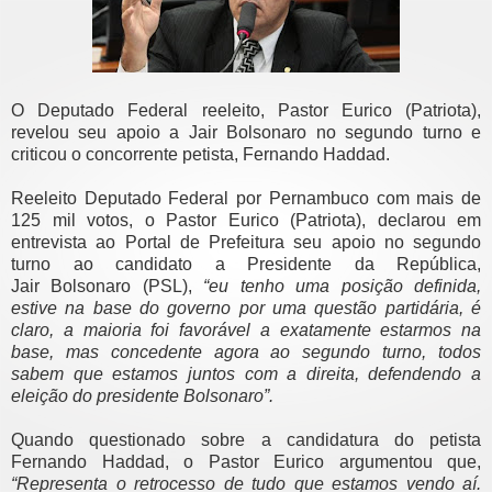
O Deputado Federal reeleito, Pastor Eurico (Patriota),
revelou seu apoio
a Jair Bolsonaro no segundo turno e
criticou o concorrente petista,
Fernando Haddad.
Reeleito Deputado Federal por Pernambuco com mais de
125 mil votos, o
Pastor Eurico (Patriota), declarou em
entrevista ao Portal de Prefeitura
seu apoio no segundo
turno ao candidato a Presidente da República,
Jair
Bolsonaro (PSL),
“eu tenho uma posição definida,
estive na base do
governo por uma questão partidária, é
claro, a maioria foi favorável a
exatamente estarmos na
base, mas concedente agora ao segundo turno,
todos
sabem que estamos juntos com a direita, defendendo a
eleição do
presidente Bolsonaro”.
Quando questionado sobre a candidatura do petista
Fernando Haddad, o
Pastor Eurico argumentou que,
“Representa o retrocesso de tudo que
estamos vendo aí.