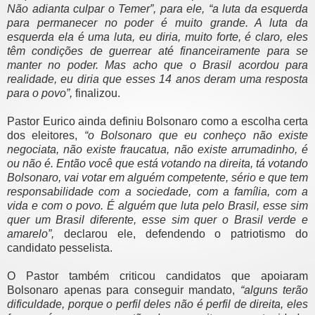
Não adianta culpar o Temer”, para ele, “a luta da
esquerda
para permanecer no poder é muito grande. A luta da
esquerda ela
é uma luta, eu diria, muito forte, é claro, eles
têm condições de
guerrear até financeiramente para se
manter no poder. Mas acho que o
Brasil acordou para
realidade, eu diria que esses 14 anos deram uma
resposta
para o povo”,
finalizou.
Pastor Eurico ainda definiu Bolsonaro como a escolha certa
dos
eleitores,
“o Bolsonaro que eu conheço não existe
negociata, não existe
fraucatua, não existe arrumadinho, é
ou não é. Então você que está
votando na direita, tá votando
Bolsonaro, vai votar em alguém
competente, sério e que tem
responsabilidade com a sociedade, com a
família, com a
vida e com o povo. É alguém que luta pelo Brasil, esse
sim
quer um Brasil diferente, esse sim quer o Brasil verde e
amarelo”,
declarou ele, defendendo o patriotismo do
candidato pesselista.
O Pastor também criticou candidatos que apoiaram
Bolsonaro apenas para
conseguir mandato,
“alguns terão
dificuldade, porque o perfil deles não
é perfil de direita, eles