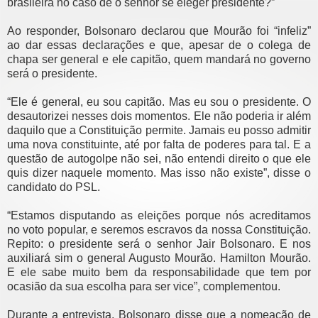
brasileira no caso de o senhor se eleger presidente?”
Ao responder, Bolsonaro declarou que Mourão foi “infeliz”
ao dar essas declarações e que, apesar de o colega de
chapa ser general e ele capitão, quem mandará no governo
será o presidente.
“Ele é general, eu sou capitão. Mas eu sou o presidente. O
desautorizei nesses dois momentos. Ele não poderia ir além
daquilo que a Constituição permite. Jamais eu posso admitir
uma nova constituinte, até por falta de poderes para tal. E a
questão de autogolpe não sei, não entendi direito o que ele
quis dizer naquele momento. Mas isso não existe”, disse o
candidato do PSL.
“Estamos disputando as eleições porque nós acreditamos
no voto popular, e seremos escravos da nossa Constituição.
Repito: o presidente será o senhor Jair Bolsonaro. E nos
auxiliará sim o general Augusto Mourão. Hamilton Mourão.
E ele sabe muito bem da responsabilidade que tem por
ocasião da sua escolha para ser vice”, complementou.
Durante a entrevista, Bolsonaro disse que a nomeação de