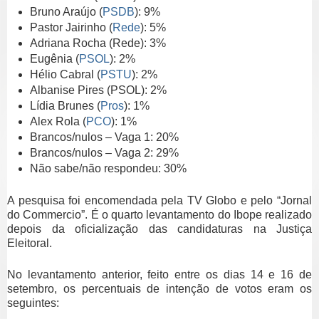
Bruno Araújo (
PSDB
): 9%
Pastor Jairinho (
Rede
): 5%
Adriana Rocha (Rede): 3%
Eugênia (
PSOL
): 2%
Hélio Cabral (
PSTU
): 2%
Albanise Pires (PSOL): 2%
Lídia Brunes (
Pros
): 1%
Alex Rola (
PCO
): 1%
Brancos/nulos – Vaga 1: 20%
Brancos/nulos – Vaga 2: 29%
Não sabe/não respondeu: 30%
A pesquisa foi encomendada pela TV Globo e pelo “Jornal
do Commercio”. É o quarto levantamento do Ibope realizado
depois da oficialização das candidaturas na Justiça
Eleitoral.
No
levantamento anterior, feito entre os dias 14 e 16 de
setembro, os percentuais de intenção de votos eram os
seguintes: