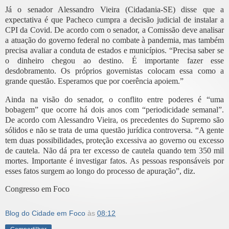
Já o senador Alessandro Vieira (Cidadania-SE) disse que a
expectativa é que Pacheco cumpra a decisão judicial de instalar a
CPI da Covid. De acordo com o senador, a Comissão deve analisar
a atuação do governo federal no combate à pandemia, mas também
precisa avaliar a conduta de estados e municípios. “Precisa saber se
o dinheiro chegou ao destino. É importante fazer esse
desdobramento. Os próprios governistas colocam essa como a
grande questão. Esperamos que por coerência apoiem.”
Ainda na visão do senador, o conflito entre poderes é “uma
bobagem” que ocorre há dois anos com “periodicidade semanal”.
De acordo com Alessandro Vieira, os precedentes do Supremo são
sólidos e não se trata de uma questão jurídica controversa. “A gente
tem duas possibilidades, proteção excessiva ao governo ou excesso
de cautela. Não dá pra ter excesso de cautela quando tem 350 mil
mortes. Importante é investigar fatos. As pessoas responsáveis por
esses fatos surgem ao longo do processo de apuração”, diz.
Congresso em Foco
Blog do Cidade em Foco
às
08:12