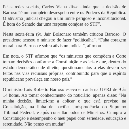
Pelas redes sociais, Carlos Viana disse ainda que a decisão de
Barroso “é um completo desrespeito entre os Poderes da República.
O ativismo judicial chegou a um limite perigoso e inconstitucional.
É hora do Senado dar uma resposta corajosa ao STF”.
Nesta sexta-feira (9), Jair Bolsonaro também criticou Barroso. O
presidente acusou o ministro de fazer “politicalha”. “Falta coragem
moral para Barroso e sobra ativismo judicial”, afirmou.
Em nota, o STF afirmou que “os ministros que compõem a Corte
tomam decisões conforme a Constituição e as leis e que, dentro do
estado democrático de direito, questionamentos a elas devem ser
feitos nas vias recursais próprias, contribuindo para que o espírito
republicano prevaleça em nosso país.”
O ministro Luís Roberto Barroso esteva em aula na UERJ de 9 às
14 horas. Ao tomar conhecimento do noticiário, apenas disse: “Na
minha decisão, limitei-me a aplicar o que está previsto na
Constituição, na linha de pacífica jurisprudência do Supremo
Tribunal Federal, e após consultar todos os Ministros. Cumpro a
Constituição e desempenho o meu papel com seriedade, educação e
serenidade. Não penso em mudar”.